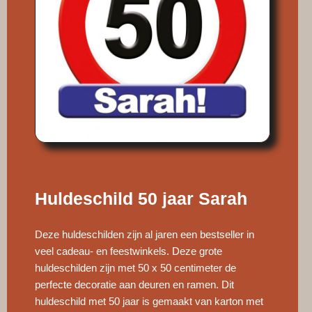
Huldeschild 50 jaar Sarah
Deze huldeschilden zijn al jaren een bestseller in
veel cadeau- en feestwinkels. Deze grote
huldeschilden zijn met 50 x 50 centimeter de
perfecte decoratie aan deuren en ramen. Dit
huldeschild met 50 jaar is gemaakt van karton met