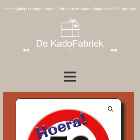
Home
/
Winkel
/
Gelegenheden
/
Sarah en Abraham
/ Huldeschild 50 jaar Sarah