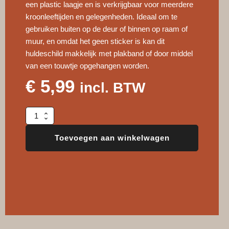
een plastic laagje en is verkrijgbaar voor meerdere
kroonleeftijden en gelegenheden. Ideaal om te
gebruiken buiten op de deur of binnen op raam of
muur, en omdat het geen sticker is kan dit
huldeschild makkelijk met plakband of door middel
van een touwtje opgehangen worden.
€
5,99
incl. BTW
Huldeschild
50
jaar
Toevoegen aan winkelwagen
Sarah
aantal