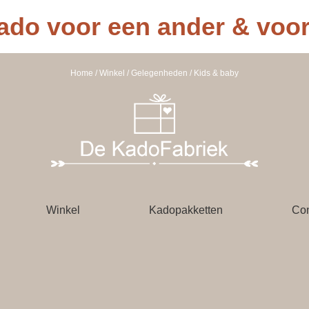
ado voor een ander & voor 
Home
/
Winkel
/
Gelegenheden
/ Kids & baby
Winkel
Kadopakketten
Con