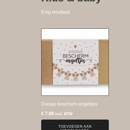
Enig resultaat
Doosje bescherm engeltjes
€
7,99
incl. BTW
TOEVOEGEN AAN