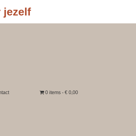
jezelf
tact
0 items
€ 0,00