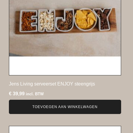
Jens Living serveerset ENJOY steengrijs
€
39,99
incl. BTW
TOEVOEGEN AAN WINKELWAGEN