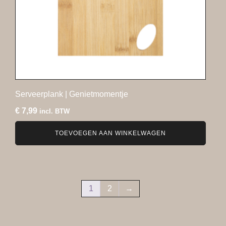
Serveerplank | Genietmomentje
€
7,99
incl. BTW
TOEVOEGEN AAN WINKELWAGEN
1
2
→