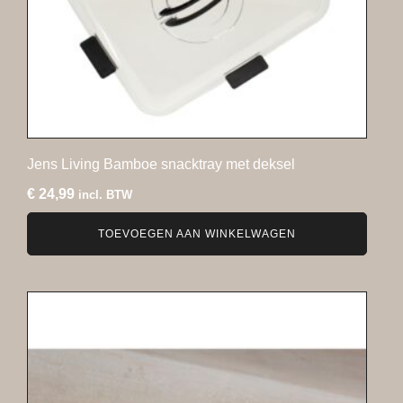
Jens Living Bamboe snacktray met deksel
€
24,99
incl. BTW
TOEVOEGEN AAN WINKELWAGEN