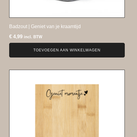
Badzout | Geniet van je kraamtijd
€
4,99
incl. BTW
TOEVOEGEN AAN WINKELWAGEN