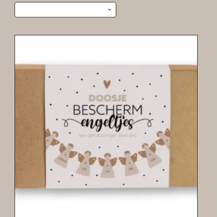
op
nieuwst