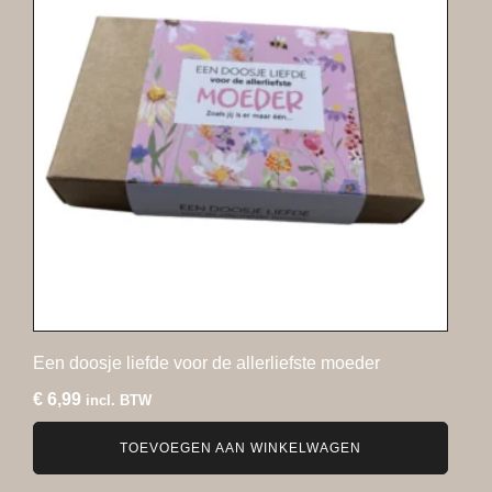
Een doosje liefde voor de allerliefste moeder
€
6,99
incl. BTW
TOEVOEGEN AAN WINKELWAGEN