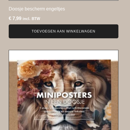
Doosje bescherm engeltjes
€
7,99
incl. BTW
TOEVOEGEN AAN WINKELWAGEN