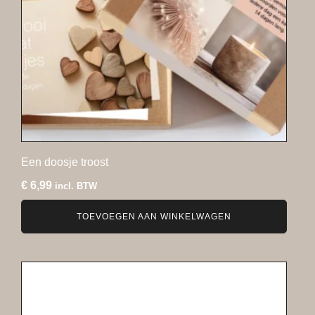
Een doosje troost
€
6,99
incl. BTW
TOEVOEGEN AAN WINKELWAGEN