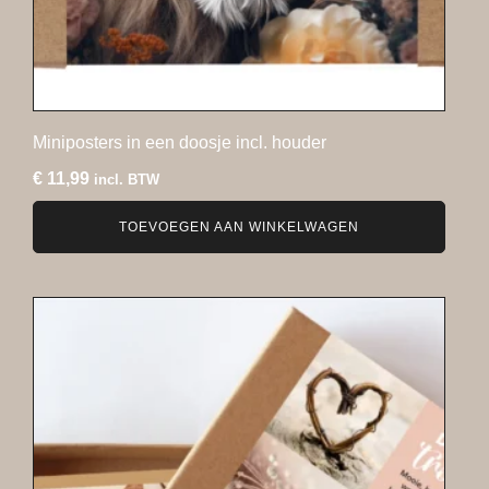
Miniposters in een doosje incl. houder
€
11,99
incl. BTW
TOEVOEGEN AAN WINKELWAGEN