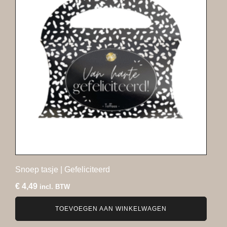
Snoep tasje | Gefeliciteerd
€
4,49
incl. BTW
TOEVOEGEN AAN WINKELWAGEN