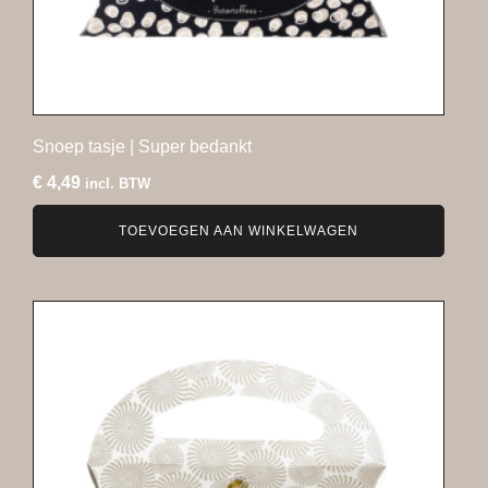
Snoep tasje | Super bedankt
€
4,49
incl. BTW
TOEVOEGEN AAN WINKELWAGEN