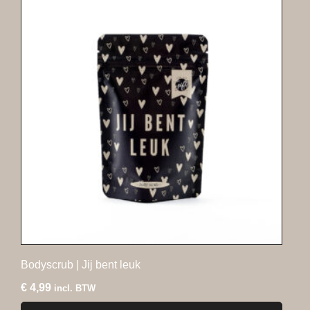
Bodyscrub | Jij bent leuk
€
4,99
incl. BTW