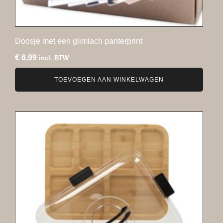
Doosje met een glimlach panterprint
€
6,99
incl. BTW
TOEVOEGEN AAN WINKELWAGEN