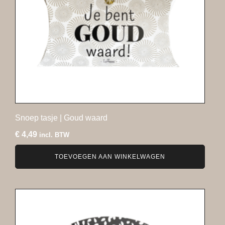
Snoep tasje | Goud waard
€
4,49
incl. BTW
TOEVOEGEN AAN WINKELWAGEN