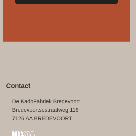
waar
vrienden
welkom
zijn
(16x10cm)
aantal
Contact
De KadoFabriek Bredevoort
Bredevoortsestraatweg 118
7126 AA BREDEVOORT