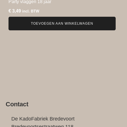
Party vlaggen 18 jaar
€
3,49
incl. BTW
TOEVOEGEN AAN WINKELWAGEN
Contact
De KadoFabriek Bredevoort
Bredevoortsestraatweg 118