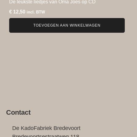
De leukste liedjes van Oma Joes op CD
€
12,50
incl. BTW
TOEVOEGEN AAN WINKELWAGEN
Contact
De KadoFabriek Bredevoort
Bredevoortsestraatweg 118