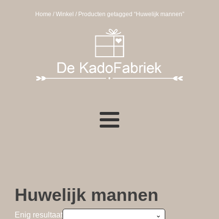
Home
/
Winkel
/ Producten getagged “Huwelijk mannen”
Huwelijk mannen
Enig resultaat