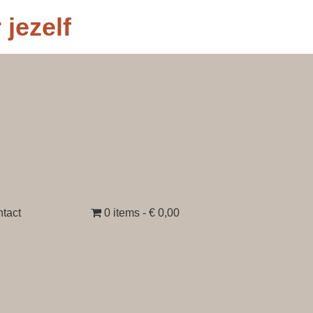
jezelf
tact
0 items
€ 0,00