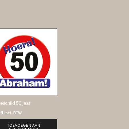
eschild 50 jaar
99
incl. BTW
TOEVOEGEN AAN