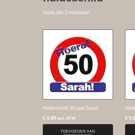
Gesorteerd
Toont alle 2 resultaten
op
nieuwste
Huldeschild 50 jaar Sarah
Huld
€
5,99
€
5,
incl. BTW
TOEVOEGEN AAN