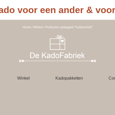
ado voor een ander & voor 
Home
/
Winkel
/ Producten getagged “huldeschild”
Winkel
Kadopakketten
Con