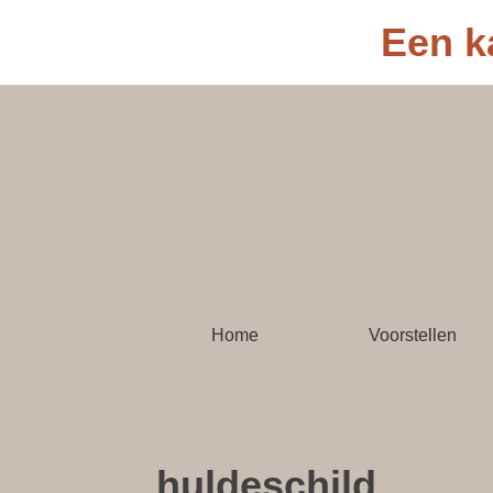
Een k
Home
Voorstellen
huldeschild