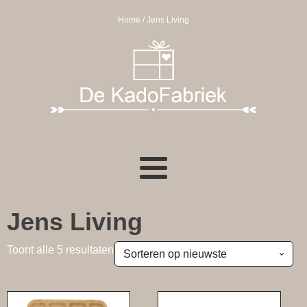
Home
/ Jens Living
Jens Living
Gesorteerd
Toont alle 5 resultaten
op
nieuwste