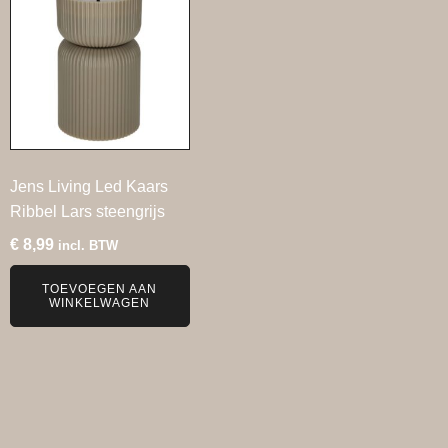
Jens Living Led Kaars
Ribbel Lars steengrijs
€
8,99
incl. BTW
TOEVOEGEN AAN
WINKELWAGEN