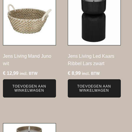
Jens Living Mand Juno
Jens Living Led Kaars
wit
Ribbel Lars zwart
€
12,99
€
8,99
incl. BTW
incl. BTW
TOEVOEGEN AAN
TOEVOEGEN AAN
WINKELWAGEN
WINKELWAGEN