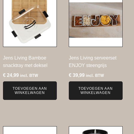
Jens Living Bamboe
Jens Living serveerset
snacktray met deksel
ENJOY steengrijs
€
24,99
€
39,99
incl. BTW
incl. BTW
TOEVOEGEN AAN
TOEVOEGEN AAN
WINKELWAGEN
WINKELWAGEN